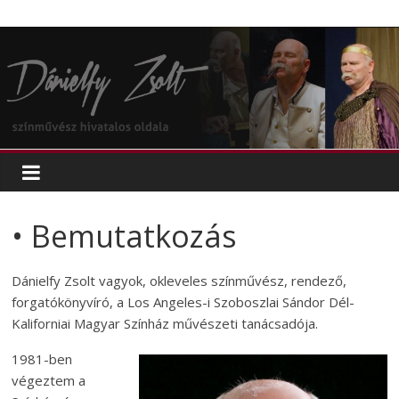
Skip
Dánielfy
to
Zsolt
content
színművész
oldala
• Bemutatkozás
Dánielfy Zsolt vagyok, okleveles színművész, rendező,
forgatókönyvíró, a Los Angeles-i Szoboszlai Sándor Dél-
Kaliforniai Magyar Színház művészeti tanácsadója.
1981-ben
végeztem a