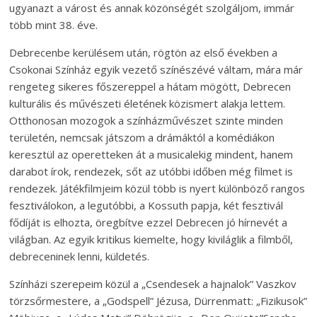
ugyanazt a várost és annak közönségét szolgáljom, immár
több mint 38. éve.
Debrecenbe kerülésem után, rögtön az első években a
Csokonai Színház egyik vezető színészévé váltam, mára már
rengeteg sikeres főszereppel a hátam mögött, Debrecen
kulturális és művészeti életének közismert alakja lettem.
Otthonosan mozogok a színházművészet szinte minden
területén, nemcsak játszom a drámáktól a komédiákon
keresztül az operetteken át a musicalekig mindent, hanem
darabot írok, rendezek, sőt az utóbbi időben még filmet is
rendezek. Játékfilmjeim közül több is nyert különböző rangos
fesztiválokon, a legutóbbi, a Kossuth papja, két fesztivál
fődíját is elhozta, öregbítve ezzel Debrecen jó hírnevét a
világban. Az egyik kritikus kiemelte, hogy kiviláglik a filmből,
debreceninek lenni, küldetés.
Színházi szerepeim közül a „Csendesek a hajnalok” Vaszkov
törzsőrmestere, a „Godspell” Jézusa, Dürrenmatt: „Fizikusok”