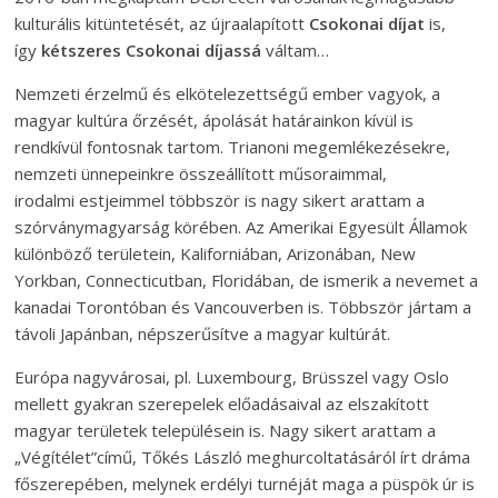
kulturális kitüntetését, az újraalapított
Csokonai díjat
is,
így
kétszeres Csokonai díjassá
váltam…
Nemzeti érzelmű és elkötelezettségű ember vagyok, a
magyar kultúra őrzését, ápolását határainkon kívül is
rendkívül fontosnak tartom. Trianoni megemlékezésekre,
nemzeti ünnepeinkre összeállított műsoraimmal,
irodalmi estjeimmel többször is nagy sikert arattam a
szórványmagyarság körében. Az Amerikai Egyesült Államok
különböző területein, Kaliforniában, Arizonában, New
Yorkban, Connecticutban, Floridában, de ismerik a nevemet a
kanadai Torontóban és Vancouverben is. Többször jártam a
távoli Japánban, népszerűsítve a magyar kultúrát.
Európa nagyvárosai, pl. Luxembourg, Brüsszel vagy Oslo
mellett gyakran szerepelek előadásaival az elszakított
magyar területek településein is. Nagy sikert arattam a
„Végítélet”című, Tőkés László meghurcoltatásáról írt dráma
főszerepében, melynek erdélyi turnéját maga a püspök úr is