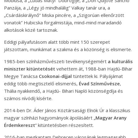
Möbiusa, a „Lúdas Matyi” Döbrögije, a „Don Quijote”Sancho
Panzája, a „Légy jó mindhalálig” Valkay tanár ura, a
„Csárdáskirálynő” Miska pincére, a „Szigorúan ellenőrzött
vonatok” Hubicska forgalmistája, mind-mind maradandó
alkotások közé tartoznak.
Eddigi pályafutásom alatt több mint 150 szerepet
játszottam, munkámat a szakma és a közönség is elismerte.
1985-ben színházművészeti tevékenységemért
a kulturális
miniszter kitüntetését
vehettem át, 1988-ban Hajdú-Bihar
Megye Tanácsa
Csokonai-díjjal
tüntettek ki. Pályájámat
eddig több megtisztelő elismerés,
Évad Színművésze
,
Thália nyakkendő, a Hajdú- Bihari Napló közönségdíja és
számos nívódíj kísérte.
2014-ben Dr. Áder János Köztársasági Elnök Úr a klasszikus
magyar színházi hagyományok ápolásáért „
Magyar Arany
Érdemkereszt
” kitüntetésben részesített.
2016-ban megkaptam Debrecen városának legmagasabb