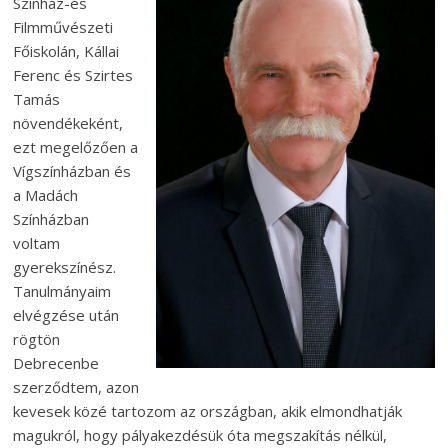
Színház-és
Filmművészeti
Főiskolán, Kállai
Ferenc és Szirtes
Tamás
növendékeként,
ezt megelőzően a
Vígszínházban és
a Madách
Színházban
voltam
gyerekszínész.
Tanulmányaim
elvégzése után
rögtön
Debrecenbe
szerződtem, azon
kevesek közé tartozom az országban, akik elmondhatják
magukról, hogy pályakezdésük óta megszakítás nélkül,