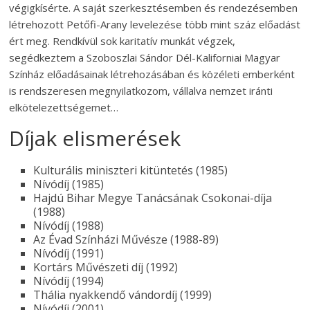
végigkísérte. A saját szerkesztésemben és rendezésemben
létrehozott Petőfi-Arany levelezése több mint száz előadást
ért meg. Rendkívül sok karitatív munkát végzek,
segédkeztem a Szoboszlai Sándor Dél-Kaliforniai Magyar
Színház előadásainak létrehozásában és közéleti emberként
is rendszeresen megnyilatkozom, vállalva nemzet iránti
elkötelezettségemet…
Díjak elismerések
Kulturális miniszteri kitüntetés (1985)
Nívódíj (1985)
Hajdú Bihar Megye Tanácsának Csokonai-díja
(1988)
Nívódíj (1988)
Az Évad Színházi Művésze (1988-89)
Nívódíj (1991)
Kortárs Művészeti díj (1992)
Nívódíj (1994)
Thália nyakkendő vándordíj (1999)
Nívódíj (2001)